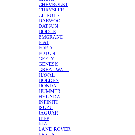
CHEVROLET
CHRYSLER
CITROEN
DAEWOO
DATSUN
DODGE
EMGRAND
FIAT
FORD
FOTON
GEELY
GENESIS
GREAT WALL
HAVAL
HOLDEN
HONDA
HUMMER
HYUNDAI
INFINITI
ISUZU
JAGUAR
JEEP
KIA
LAND ROVER
LEXUS