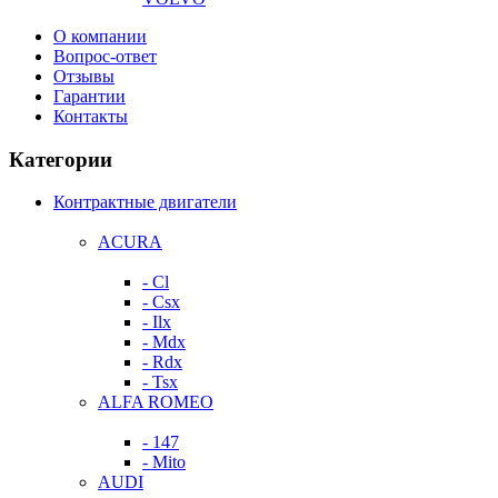
О компании
Вопрос-ответ
Отзывы
Гарантии
Контакты
Категории
Контрактные двигатели
ACURA
- Cl
- Csx
- Ilx
- Mdx
- Rdx
- Tsx
ALFA ROMEO
- 147
- Mito
AUDI