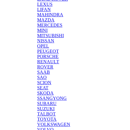
LEXUS
LIFAN
MAHINDRA
MAZDA
MERCEDES
MINI
MITSUBISHI
NISSAN
OPEL
PEUGEOT
PORSCHE
RENAULT
ROVER
SAAB
SAO
SCION
SEAT
SKODA
SSANGYONG
SUBARU
SUZUKI
TALBOT
TOYOTA
VOLKSWAGEN
VOLVO