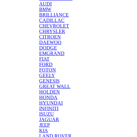
AUDI
BMW
BRILLIANCE
CADILLAC
CHEVROLET
CHRYSLER
CITROEN
DAEWOO
DODGE
EMGRAND
FIAT
FORD
FOTON
GEELY
GENESIS
GREAT WALL
HOLDEN
HONDA
HYUNDAI
INFINITI
ISUZU
JAGUAR
JEEP
KIA
LAND ROVER