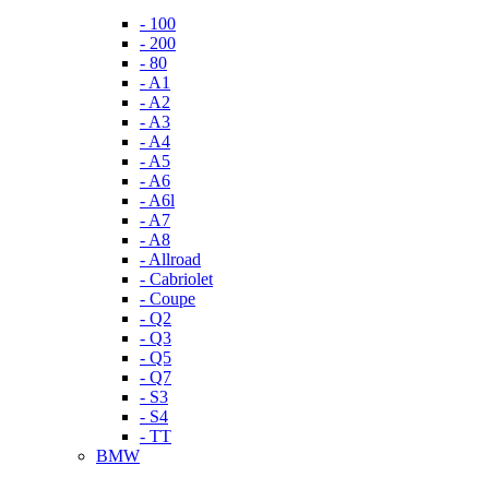
- 100
- 200
- 80
- A1
- A2
- A3
- A4
- A5
- A6
- A6l
- A7
- A8
- Allroad
- Cabriolet
- Coupe
- Q2
- Q3
- Q5
- Q7
- S3
- S4
- TT
BMW