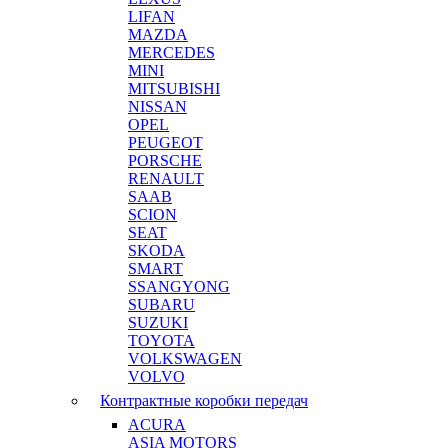
LIFAN
MAZDA
MERCEDES
MINI
MITSUBISHI
NISSAN
OPEL
PEUGEOT
PORSCHE
RENAULT
SAAB
SCION
SEAT
SKODA
SMART
SSANGYONG
SUBARU
SUZUKI
TOYOTA
VOLKSWAGEN
VOLVO
Контрактные коробки передач
ACURA
ASIA MOTORS