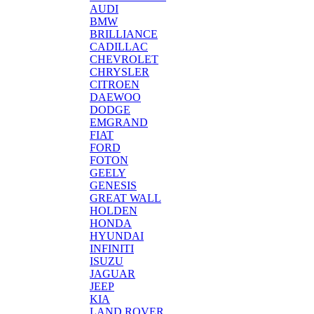
AUDI
BMW
BRILLIANCE
CADILLAC
CHEVROLET
CHRYSLER
CITROEN
DAEWOO
DODGE
EMGRAND
FIAT
FORD
FOTON
GEELY
GENESIS
GREAT WALL
HOLDEN
HONDA
HYUNDAI
INFINITI
ISUZU
JAGUAR
JEEP
KIA
LAND ROVER