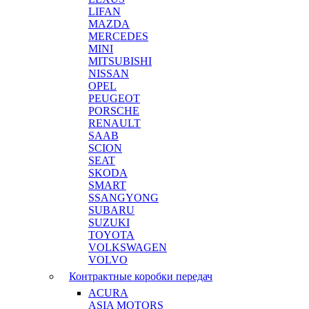
LIFAN
MAZDA
MERCEDES
MINI
MITSUBISHI
NISSAN
OPEL
PEUGEOT
PORSCHE
RENAULT
SAAB
SCION
SEAT
SKODA
SMART
SSANGYONG
SUBARU
SUZUKI
TOYOTA
VOLKSWAGEN
VOLVO
Контрактные коробки передач
ACURA
ASIA MOTORS