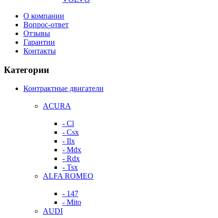
О компании
Вопрос-ответ
Отзывы
Гарантии
Контакты
Категории
Контрактные двигатели
ACURA
- Cl
- Csx
- Ilx
- Mdx
- Rdx
- Tsx
ALFA ROMEO
- 147
- Mito
AUDI