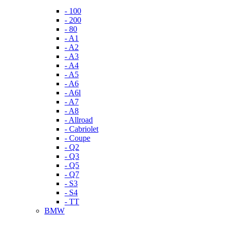
- 100
- 200
- 80
- A1
- A2
- A3
- A4
- A5
- A6
- A6l
- A7
- A8
- Allroad
- Cabriolet
- Coupe
- Q2
- Q3
- Q5
- Q7
- S3
- S4
- TT
BMW