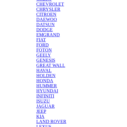
CHEVROLET
CHRYSLER
CITROEN
DAEWOO
DATSUN
DODGE
EMGRAND
FIAT
FORD
FOTON
GEELY
GENESIS
GREAT WALL
HAVAL
HOLDEN
HONDA
HUMMER
HYUNDAI
INFINITI
ISUZU
JAGUAR
JEEP
KIA
LAND ROVER
LEXUS