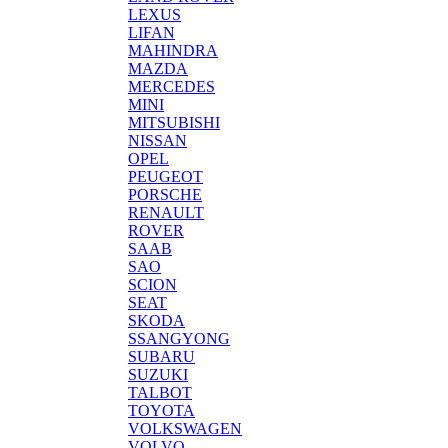
LEXUS
LIFAN
MAHINDRA
MAZDA
MERCEDES
MINI
MITSUBISHI
NISSAN
OPEL
PEUGEOT
PORSCHE
RENAULT
ROVER
SAAB
SAO
SCION
SEAT
SKODA
SSANGYONG
SUBARU
SUZUKI
TALBOT
TOYOTA
VOLKSWAGEN
VOLVO