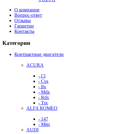
О компании
Вопрос-ответ
Отзывы
Гарантии
Контакты
Категории
Контрактные двигатели
ACURA
- Cl
- Csx
- Ilx
- Mdx
- Rdx
- Tsx
ALFA ROMEO
- 147
- Mito
AUDI