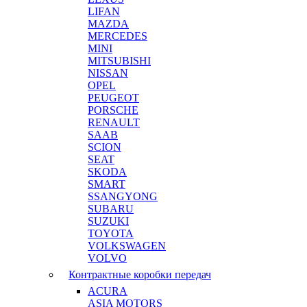
LIFAN
MAZDA
MERCEDES
MINI
MITSUBISHI
NISSAN
OPEL
PEUGEOT
PORSCHE
RENAULT
SAAB
SCION
SEAT
SKODA
SMART
SSANGYONG
SUBARU
SUZUKI
TOYOTA
VOLKSWAGEN
VOLVO
Контрактные коробки передач
ACURA
ASIA MOTORS