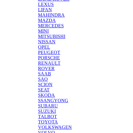
LEXUS
LIFAN
MAHINDRA
MAZDA
MERCEDES
MINI
MITSUBISHI
NISSAN
OPEL
PEUGEOT
PORSCHE
RENAULT
ROVER
SAAB
SAO
SCION
SEAT
SKODA
SSANGYONG
SUBARU
SUZUKI
TALBOT
TOYOTA
VOLKSWAGEN
VOLVO