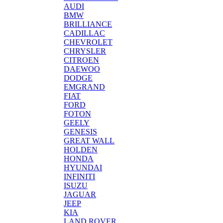
AUDI
BMW
BRILLIANCE
CADILLAC
CHEVROLET
CHRYSLER
CITROEN
DAEWOO
DODGE
EMGRAND
FIAT
FORD
FOTON
GEELY
GENESIS
GREAT WALL
HOLDEN
HONDA
HYUNDAI
INFINITI
ISUZU
JAGUAR
JEEP
KIA
LAND ROVER