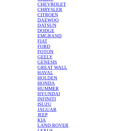
CHEVROLET
CHRYSLER
CITROEN
DAEWOO
DATSUN
DODGE
EMGRAND
FIAT
FORD
FOTON
GEELY
GENESIS
GREAT WALL
HAVAL
HOLDEN
HONDA
HUMMER
HYUNDAI
INFINITI
ISUZU
JAGUAR
JEEP
KIA
LAND ROVER
LEXUS