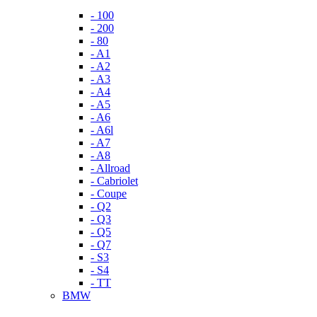
- 100
- 200
- 80
- A1
- A2
- A3
- A4
- A5
- A6
- A6l
- A7
- A8
- Allroad
- Cabriolet
- Coupe
- Q2
- Q3
- Q5
- Q7
- S3
- S4
- TT
BMW