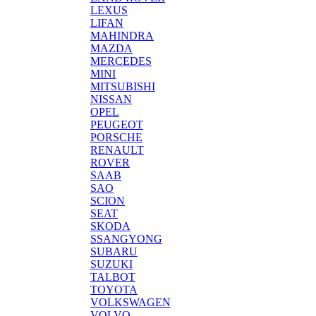
LEXUS
LIFAN
MAHINDRA
MAZDA
MERCEDES
MINI
MITSUBISHI
NISSAN
OPEL
PEUGEOT
PORSCHE
RENAULT
ROVER
SAAB
SAO
SCION
SEAT
SKODA
SSANGYONG
SUBARU
SUZUKI
TALBOT
TOYOTA
VOLKSWAGEN
VOLVO