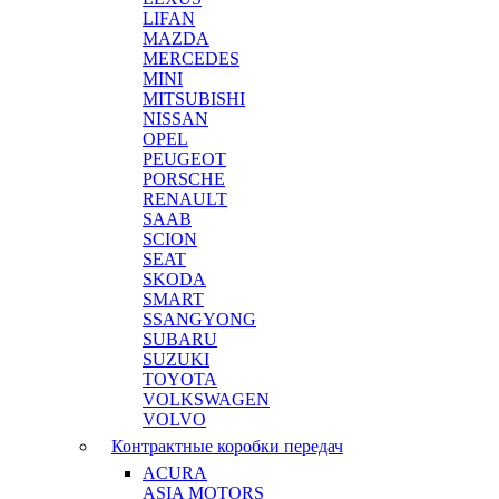
LIFAN
MAZDA
MERCEDES
MINI
MITSUBISHI
NISSAN
OPEL
PEUGEOT
PORSCHE
RENAULT
SAAB
SCION
SEAT
SKODA
SMART
SSANGYONG
SUBARU
SUZUKI
TOYOTA
VOLKSWAGEN
VOLVO
Контрактные коробки передач
ACURA
ASIA MOTORS