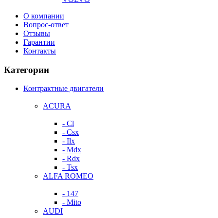
О компании
Вопрос-ответ
Отзывы
Гарантии
Контакты
Категории
Контрактные двигатели
ACURA
- Cl
- Csx
- Ilx
- Mdx
- Rdx
- Tsx
ALFA ROMEO
- 147
- Mito
AUDI