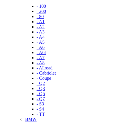
- 100
- 200
- 80
- A1
- A2
- A3
- A4
- A5
- A6
- A6l
- A7
- A8
- Allroad
- Cabriolet
- Coupe
- Q2
- Q3
- Q5
- Q7
- S3
- S4
- TT
BMW