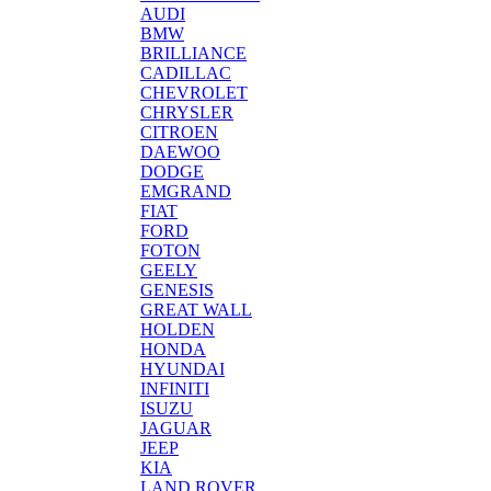
AUDI
BMW
BRILLIANCE
CADILLAC
CHEVROLET
CHRYSLER
CITROEN
DAEWOO
DODGE
EMGRAND
FIAT
FORD
FOTON
GEELY
GENESIS
GREAT WALL
HOLDEN
HONDA
HYUNDAI
INFINITI
ISUZU
JAGUAR
JEEP
KIA
LAND ROVER