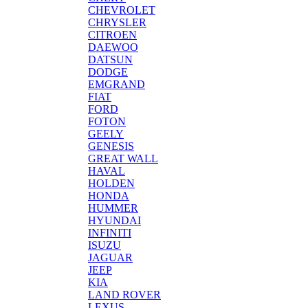
CHEVROLET
CHRYSLER
CITROEN
DAEWOO
DATSUN
DODGE
EMGRAND
FIAT
FORD
FOTON
GEELY
GENESIS
GREAT WALL
HAVAL
HOLDEN
HONDA
HUMMER
HYUNDAI
INFINITI
ISUZU
JAGUAR
JEEP
KIA
LAND ROVER
LEXUS