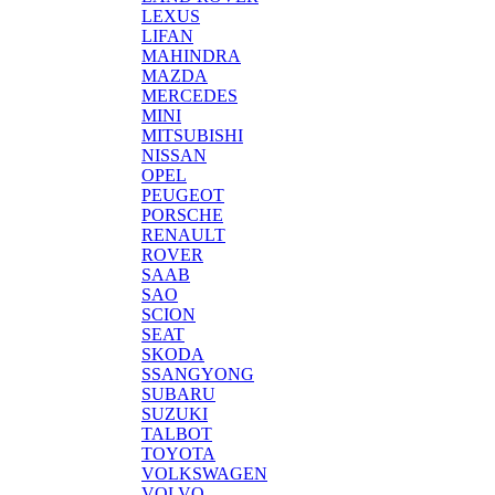
LEXUS
LIFAN
MAHINDRA
MAZDA
MERCEDES
MINI
MITSUBISHI
NISSAN
OPEL
PEUGEOT
PORSCHE
RENAULT
ROVER
SAAB
SAO
SCION
SEAT
SKODA
SSANGYONG
SUBARU
SUZUKI
TALBOT
TOYOTA
VOLKSWAGEN
VOLVO