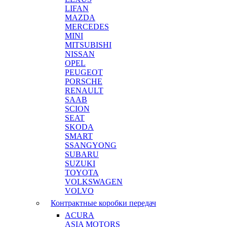
LIFAN
MAZDA
MERCEDES
MINI
MITSUBISHI
NISSAN
OPEL
PEUGEOT
PORSCHE
RENAULT
SAAB
SCION
SEAT
SKODA
SMART
SSANGYONG
SUBARU
SUZUKI
TOYOTA
VOLKSWAGEN
VOLVO
Контрактные коробки передач
ACURA
ASIA MOTORS