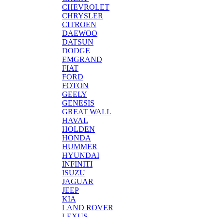
CHEVROLET
CHRYSLER
CITROEN
DAEWOO
DATSUN
DODGE
EMGRAND
FIAT
FORD
FOTON
GEELY
GENESIS
GREAT WALL
HAVAL
HOLDEN
HONDA
HUMMER
HYUNDAI
INFINITI
ISUZU
JAGUAR
JEEP
KIA
LAND ROVER
LEXUS