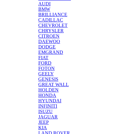
AUDI
BMW
BRILLIANCE
CADILLAC
CHEVROLET
CHRYSLER
CITROEN
DAEWOO
DODGE
EMGRAND
FIAT
FORD
FOTON
GEELY
GENESIS
GREAT WALL
HOLDEN
HONDA
HYUNDAI
INFINITI
ISUZU
JAGUAR
JEEP
KIA
LAND ROVER