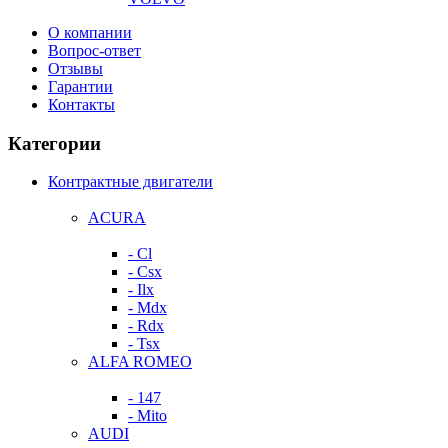
О компании
Вопрос-ответ
Отзывы
Гарантии
Контакты
Категории
Контрактные двигатели
ACURA
- Cl
- Csx
- Ilx
- Mdx
- Rdx
- Tsx
ALFA ROMEO
- 147
- Mito
AUDI