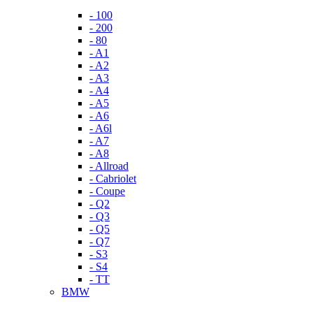
- 100
- 200
- 80
- A1
- A2
- A3
- A4
- A5
- A6
- A6l
- A7
- A8
- Allroad
- Cabriolet
- Coupe
- Q2
- Q3
- Q5
- Q7
- S3
- S4
- TT
BMW