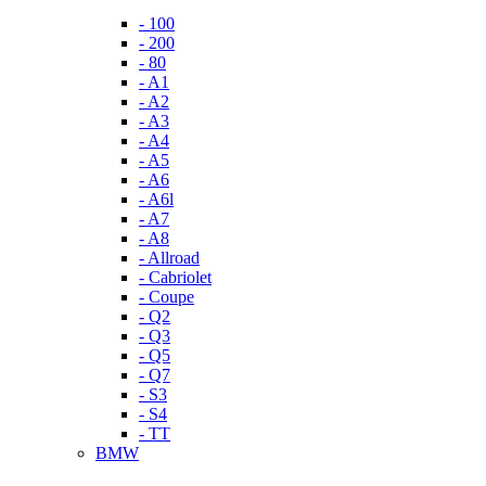
- 100
- 200
- 80
- A1
- A2
- A3
- A4
- A5
- A6
- A6l
- A7
- A8
- Allroad
- Cabriolet
- Coupe
- Q2
- Q3
- Q5
- Q7
- S3
- S4
- TT
BMW