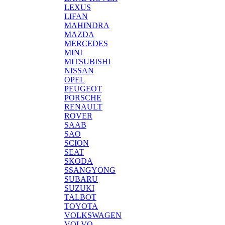
LEXUS
LIFAN
MAHINDRA
MAZDA
MERCEDES
MINI
MITSUBISHI
NISSAN
OPEL
PEUGEOT
PORSCHE
RENAULT
ROVER
SAAB
SAO
SCION
SEAT
SKODA
SSANGYONG
SUBARU
SUZUKI
TALBOT
TOYOTA
VOLKSWAGEN
VOLVO