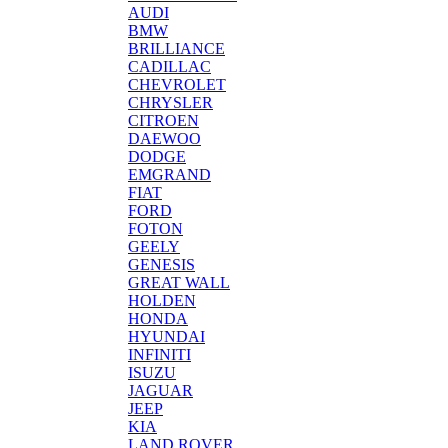
AUDI
BMW
BRILLIANCE
CADILLAC
CHEVROLET
CHRYSLER
CITROEN
DAEWOO
DODGE
EMGRAND
FIAT
FORD
FOTON
GEELY
GENESIS
GREAT WALL
HOLDEN
HONDA
HYUNDAI
INFINITI
ISUZU
JAGUAR
JEEP
KIA
LAND ROVER