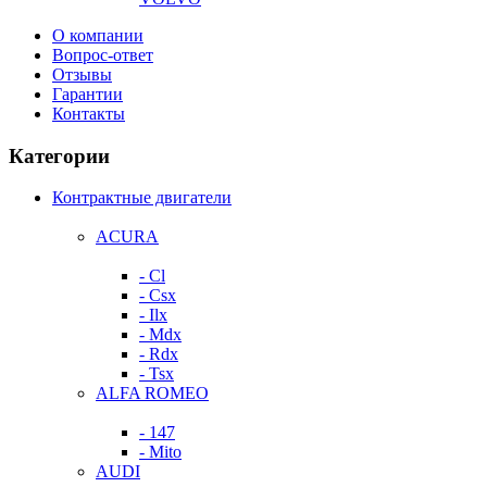
О компании
Вопрос-ответ
Отзывы
Гарантии
Контакты
Категории
Контрактные двигатели
ACURA
- Cl
- Csx
- Ilx
- Mdx
- Rdx
- Tsx
ALFA ROMEO
- 147
- Mito
AUDI