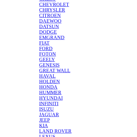
CHEVROLET
CHRYSLER
CITROEN
DAEWOO
DATSUN
DODGE
EMGRAND
FIAT
FORD
FOTON
GEELY
GENESIS
GREAT WALL
HAVAL
HOLDEN
HONDA
HUMMER
HYUNDAI
INFINITI
ISUZU
JAGUAR
JEEP
KIA
LAND ROVER
LEXUS