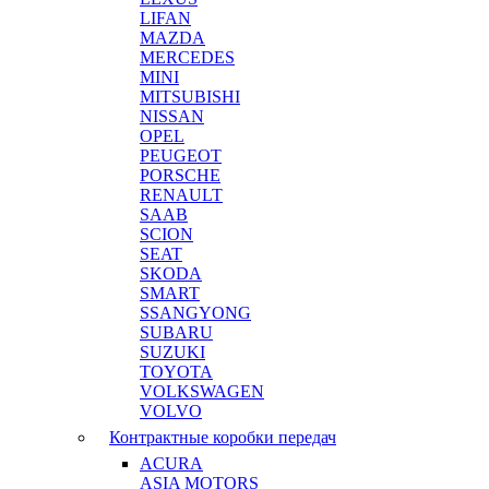
LIFAN
MAZDA
MERCEDES
MINI
MITSUBISHI
NISSAN
OPEL
PEUGEOT
PORSCHE
RENAULT
SAAB
SCION
SEAT
SKODA
SMART
SSANGYONG
SUBARU
SUZUKI
TOYOTA
VOLKSWAGEN
VOLVO
Контрактные коробки передач
ACURA
ASIA MOTORS