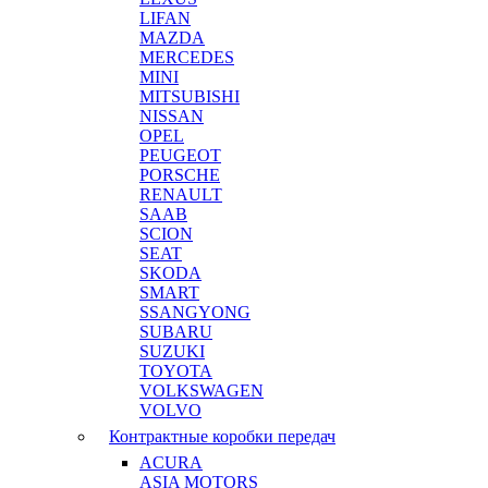
LIFAN
MAZDA
MERCEDES
MINI
MITSUBISHI
NISSAN
OPEL
PEUGEOT
PORSCHE
RENAULT
SAAB
SCION
SEAT
SKODA
SMART
SSANGYONG
SUBARU
SUZUKI
TOYOTA
VOLKSWAGEN
VOLVO
Контрактные коробки передач
ACURA
ASIA MOTORS