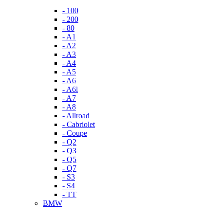
- 100
- 200
- 80
- A1
- A2
- A3
- A4
- A5
- A6
- A6l
- A7
- A8
- Allroad
- Cabriolet
- Coupe
- Q2
- Q3
- Q5
- Q7
- S3
- S4
- TT
BMW