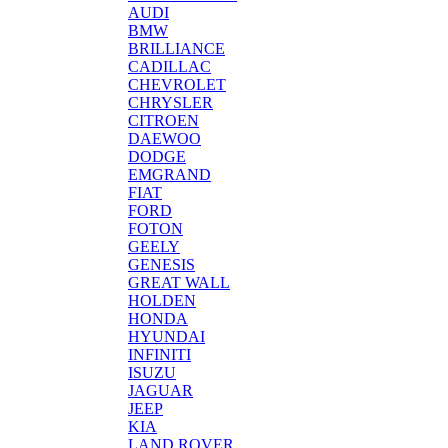
AUDI
BMW
BRILLIANCE
CADILLAC
CHEVROLET
CHRYSLER
CITROEN
DAEWOO
DODGE
EMGRAND
FIAT
FORD
FOTON
GEELY
GENESIS
GREAT WALL
HOLDEN
HONDA
HYUNDAI
INFINITI
ISUZU
JAGUAR
JEEP
KIA
LAND ROVER