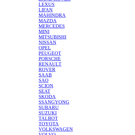
LEXUS
LIFAN
MAHINDRA
MAZDA
MERCEDES
MINI
MITSUBISHI
NISSAN
OPEL
PEUGEOT
PORSCHE
RENAULT
ROVER
SAAB
SAO
SCION
SEAT
SKODA
SSANGYONG
SUBARU
SUZUKI
TALBOT
TOYOTA
VOLKSWAGEN
VOLVO