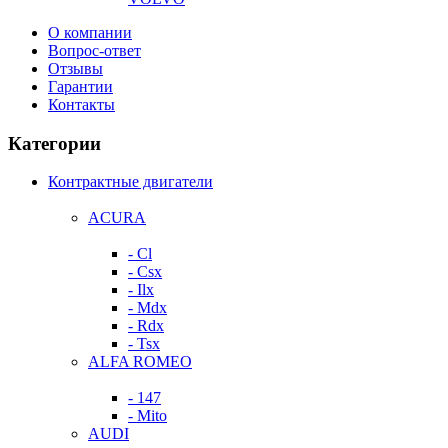
О компании
Вопрос-ответ
Отзывы
Гарантии
Контакты
Категории
Контрактные двигатели
ACURA
- Cl
- Csx
- Ilx
- Mdx
- Rdx
- Tsx
ALFA ROMEO
- 147
- Mito
AUDI