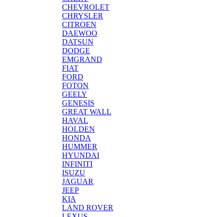
CHEVROLET
CHRYSLER
CITROEN
DAEWOO
DATSUN
DODGE
EMGRAND
FIAT
FORD
FOTON
GEELY
GENESIS
GREAT WALL
HAVAL
HOLDEN
HONDA
HUMMER
HYUNDAI
INFINITI
ISUZU
JAGUAR
JEEP
KIA
LAND ROVER
LEXUS