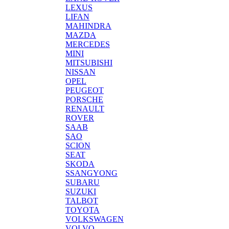
LEXUS
LIFAN
MAHINDRA
MAZDA
MERCEDES
MINI
MITSUBISHI
NISSAN
OPEL
PEUGEOT
PORSCHE
RENAULT
ROVER
SAAB
SAO
SCION
SEAT
SKODA
SSANGYONG
SUBARU
SUZUKI
TALBOT
TOYOTA
VOLKSWAGEN
VOLVO