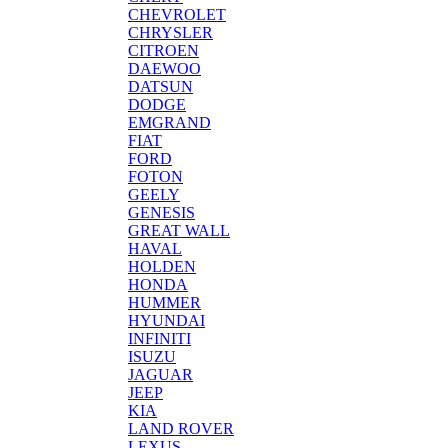
CHEVROLET
CHRYSLER
CITROEN
DAEWOO
DATSUN
DODGE
EMGRAND
FIAT
FORD
FOTON
GEELY
GENESIS
GREAT WALL
HAVAL
HOLDEN
HONDA
HUMMER
HYUNDAI
INFINITI
ISUZU
JAGUAR
JEEP
KIA
LAND ROVER
LEXUS