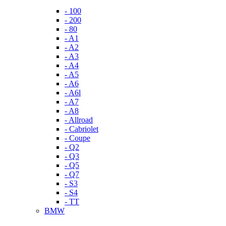
- 100
- 200
- 80
- A1
- A2
- A3
- A4
- A5
- A6
- A6l
- A7
- A8
- Allroad
- Cabriolet
- Coupe
- Q2
- Q3
- Q5
- Q7
- S3
- S4
- TT
BMW