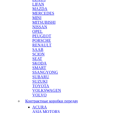
LIFAN
MAZDA
MERCEDES
MINI
MITSUBISHI
NISSAN
OPEL
PEUGEOT
PORSCHE
RENAULT
SAAB
SCION
SEAT
SKODA
SMART
SSANGYONG
SUBARU
SUZUKI
TOYOTA
VOLKSWAGEN
VOLVO
Контрактные коробки передач
ACURA
ASIA MOTORS