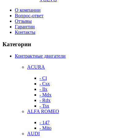
О компании
Вопрос-ответ
Отзывы
Гарантии
Контакты
Категории
Контрактные двигатели
ACURA
- Cl
- Csx
- Ilx
- Mdx
- Rdx
- Tsx
ALFA ROMEO
- 147
- Mito
AUDI