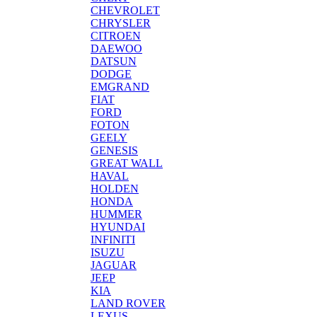
CHEVROLET
CHRYSLER
CITROEN
DAEWOO
DATSUN
DODGE
EMGRAND
FIAT
FORD
FOTON
GEELY
GENESIS
GREAT WALL
HAVAL
HOLDEN
HONDA
HUMMER
HYUNDAI
INFINITI
ISUZU
JAGUAR
JEEP
KIA
LAND ROVER
LEXUS