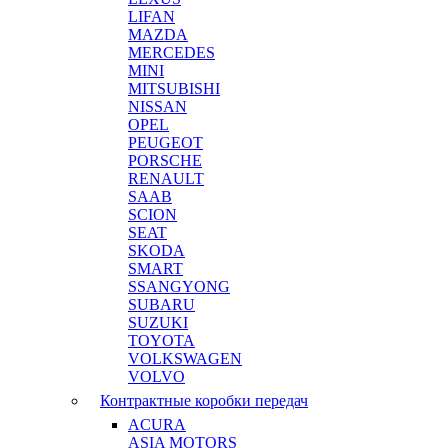
LIFAN
MAZDA
MERCEDES
MINI
MITSUBISHI
NISSAN
OPEL
PEUGEOT
PORSCHE
RENAULT
SAAB
SCION
SEAT
SKODA
SMART
SSANGYONG
SUBARU
SUZUKI
TOYOTA
VOLKSWAGEN
VOLVO
Контрактные коробки передач
ACURA
ASIA MOTORS