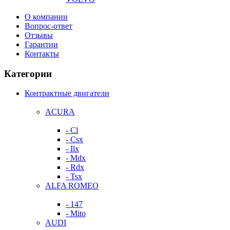
О компании
Вопрос-ответ
Отзывы
Гарантии
Контакты
Категории
Контрактные двигатели
ACURA
- Cl
- Csx
- Ilx
- Mdx
- Rdx
- Tsx
ALFA ROMEO
- 147
- Mito
AUDI