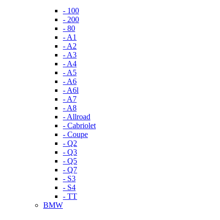
- 100
- 200
- 80
- A1
- A2
- A3
- A4
- A5
- A6
- A6l
- A7
- A8
- Allroad
- Cabriolet
- Coupe
- Q2
- Q3
- Q5
- Q7
- S3
- S4
- TT
BMW