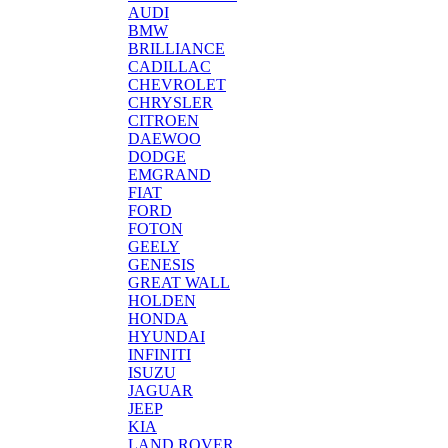
AUDI
BMW
BRILLIANCE
CADILLAC
CHEVROLET
CHRYSLER
CITROEN
DAEWOO
DODGE
EMGRAND
FIAT
FORD
FOTON
GEELY
GENESIS
GREAT WALL
HOLDEN
HONDA
HYUNDAI
INFINITI
ISUZU
JAGUAR
JEEP
KIA
LAND ROVER