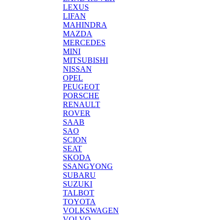
LEXUS
LIFAN
MAHINDRA
MAZDA
MERCEDES
MINI
MITSUBISHI
NISSAN
OPEL
PEUGEOT
PORSCHE
RENAULT
ROVER
SAAB
SAO
SCION
SEAT
SKODA
SSANGYONG
SUBARU
SUZUKI
TALBOT
TOYOTA
VOLKSWAGEN
VOLVO