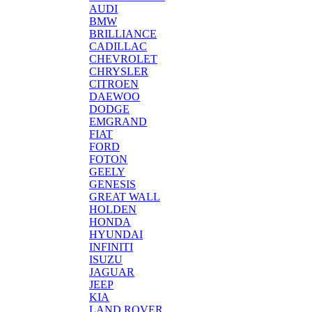
AUDI
BMW
BRILLIANCE
CADILLAC
CHEVROLET
CHRYSLER
CITROEN
DAEWOO
DODGE
EMGRAND
FIAT
FORD
FOTON
GEELY
GENESIS
GREAT WALL
HOLDEN
HONDA
HYUNDAI
INFINITI
ISUZU
JAGUAR
JEEP
KIA
LAND ROVER