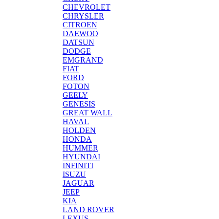
CHEVROLET
CHRYSLER
CITROEN
DAEWOO
DATSUN
DODGE
EMGRAND
FIAT
FORD
FOTON
GEELY
GENESIS
GREAT WALL
HAVAL
HOLDEN
HONDA
HUMMER
HYUNDAI
INFINITI
ISUZU
JAGUAR
JEEP
KIA
LAND ROVER
LEXUS