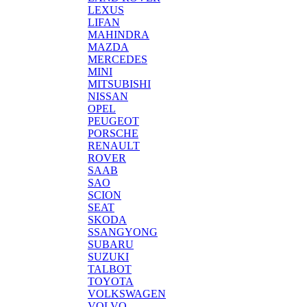
LEXUS
LIFAN
MAHINDRA
MAZDA
MERCEDES
MINI
MITSUBISHI
NISSAN
OPEL
PEUGEOT
PORSCHE
RENAULT
ROVER
SAAB
SAO
SCION
SEAT
SKODA
SSANGYONG
SUBARU
SUZUKI
TALBOT
TOYOTA
VOLKSWAGEN
VOLVO