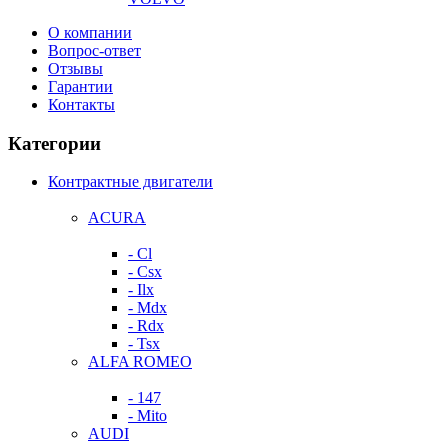
О компании
Вопрос-ответ
Отзывы
Гарантии
Контакты
Категории
Контрактные двигатели
ACURA
- Cl
- Csx
- Ilx
- Mdx
- Rdx
- Tsx
ALFA ROMEO
- 147
- Mito
AUDI