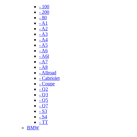
- 100
- 200
- 80
- A1
- A2
- A3
- A4
- A5
- A6
- A6l
- A7
- A8
- Allroad
- Cabriolet
- Coupe
- Q2
- Q3
- Q5
- Q7
- S3
- S4
- TT
BMW