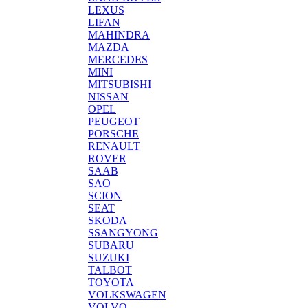
LEXUS
LIFAN
MAHINDRA
MAZDA
MERCEDES
MINI
MITSUBISHI
NISSAN
OPEL
PEUGEOT
PORSCHE
RENAULT
ROVER
SAAB
SAO
SCION
SEAT
SKODA
SSANGYONG
SUBARU
SUZUKI
TALBOT
TOYOTA
VOLKSWAGEN
VOLVO