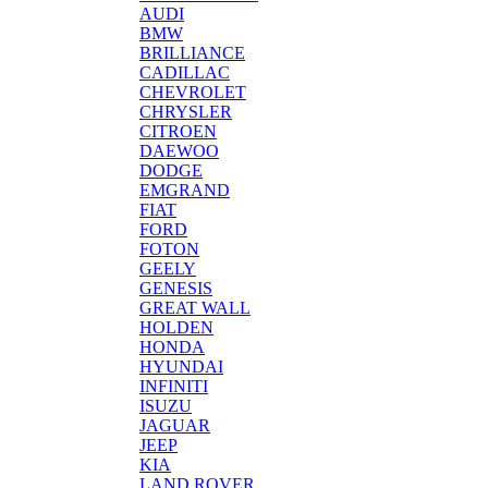
AUDI
BMW
BRILLIANCE
CADILLAC
CHEVROLET
CHRYSLER
CITROEN
DAEWOO
DODGE
EMGRAND
FIAT
FORD
FOTON
GEELY
GENESIS
GREAT WALL
HOLDEN
HONDA
HYUNDAI
INFINITI
ISUZU
JAGUAR
JEEP
KIA
LAND ROVER