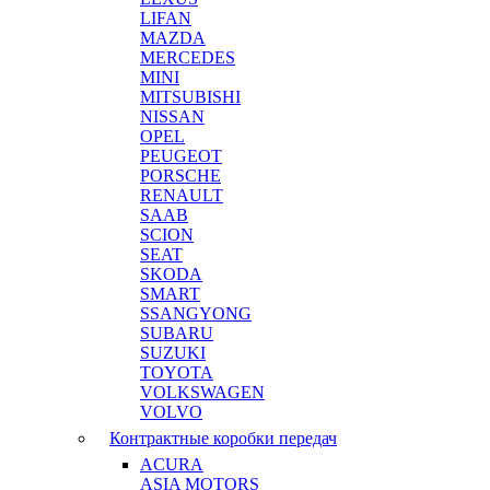
LIFAN
MAZDA
MERCEDES
MINI
MITSUBISHI
NISSAN
OPEL
PEUGEOT
PORSCHE
RENAULT
SAAB
SCION
SEAT
SKODA
SMART
SSANGYONG
SUBARU
SUZUKI
TOYOTA
VOLKSWAGEN
VOLVO
Контрактные коробки передач
ACURA
ASIA MOTORS