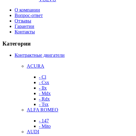
О компании
Вопрос-ответ
Отзывы
Гарантии
Контакты
Категории
Контрактные двигатели
ACURA
- Cl
- Csx
- Ilx
- Mdx
- Rdx
- Tsx
ALFA ROMEO
- 147
- Mito
AUDI