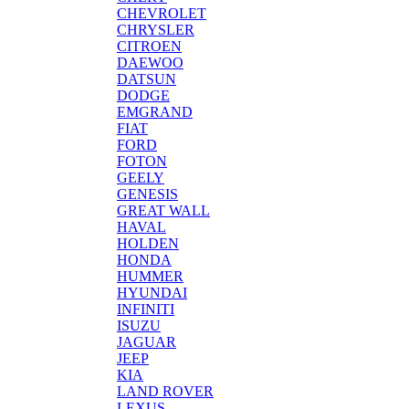
CHEVROLET
CHRYSLER
CITROEN
DAEWOO
DATSUN
DODGE
EMGRAND
FIAT
FORD
FOTON
GEELY
GENESIS
GREAT WALL
HAVAL
HOLDEN
HONDA
HUMMER
HYUNDAI
INFINITI
ISUZU
JAGUAR
JEEP
KIA
LAND ROVER
LEXUS