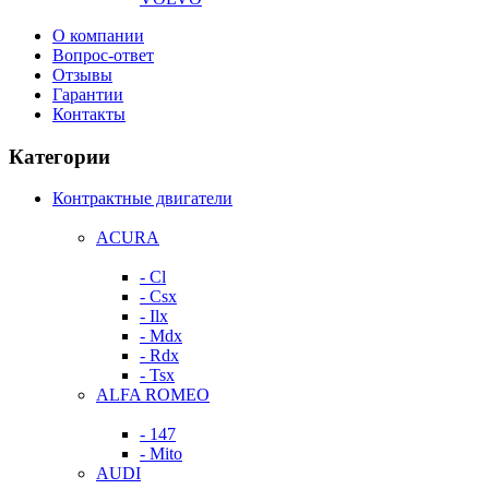
О компании
Вопрос-ответ
Отзывы
Гарантии
Контакты
Категории
Контрактные двигатели
ACURA
- Cl
- Csx
- Ilx
- Mdx
- Rdx
- Tsx
ALFA ROMEO
- 147
- Mito
AUDI