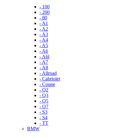
- 100
- 200
- 80
- A1
- A2
- A3
- A4
- A5
- A6
- A6l
- A7
- A8
- Allroad
- Cabriolet
- Coupe
- Q2
- Q3
- Q5
- Q7
- S3
- S4
- TT
BMW