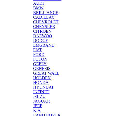
AUDI
BMW
BRILLIANCE
CADILLAC
CHEVROLET
CHRYSLER
CITROEN
DAEWOO
DODGE
EMGRAND
FIAT
FORD
FOTON
GEELY
GENESIS
GREAT WALL
HOLDEN
HONDA
HYUNDAI
INFINITI
ISUZU
JAGUAR
JEEP
KIA
LAND ROVER