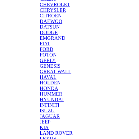
CHEVROLET
CHRYSLER
CITROEN
DAEWOO
DATSUN
DODGE
EMGRAND
FIAT
FORD
FOTON
GEELY
GENESIS
GREAT WALL
HAVAL
HOLDEN
HONDA
HUMMER
HYUNDAI
INFINITI
ISUZU
JAGUAR
JEEP
KIA
LAND ROVER
LEXUS