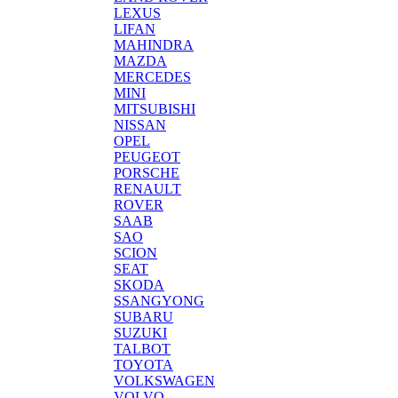
LEXUS
LIFAN
MAHINDRA
MAZDA
MERCEDES
MINI
MITSUBISHI
NISSAN
OPEL
PEUGEOT
PORSCHE
RENAULT
ROVER
SAAB
SAO
SCION
SEAT
SKODA
SSANGYONG
SUBARU
SUZUKI
TALBOT
TOYOTA
VOLKSWAGEN
VOLVO