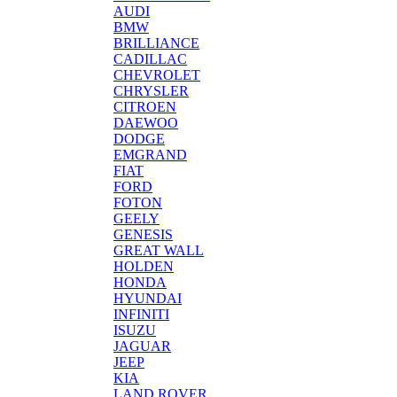
AUDI
BMW
BRILLIANCE
CADILLAC
CHEVROLET
CHRYSLER
CITROEN
DAEWOO
DODGE
EMGRAND
FIAT
FORD
FOTON
GEELY
GENESIS
GREAT WALL
HOLDEN
HONDA
HYUNDAI
INFINITI
ISUZU
JAGUAR
JEEP
KIA
LAND ROVER