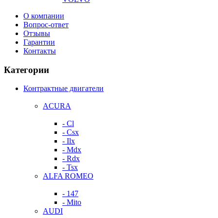
О компании
Вопрос-ответ
Отзывы
Гарантии
Контакты
Категории
Контрактные двигатели
ACURA
- Cl
- Csx
- Ilx
- Mdx
- Rdx
- Tsx
ALFA ROMEO
- 147
- Mito
AUDI