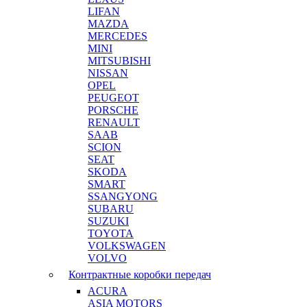
LIFAN
MAZDA
MERCEDES
MINI
MITSUBISHI
NISSAN
OPEL
PEUGEOT
PORSCHE
RENAULT
SAAB
SCION
SEAT
SKODA
SMART
SSANGYONG
SUBARU
SUZUKI
TOYOTA
VOLKSWAGEN
VOLVO
Контрактные коробки передач
ACURA
ASIA MOTORS