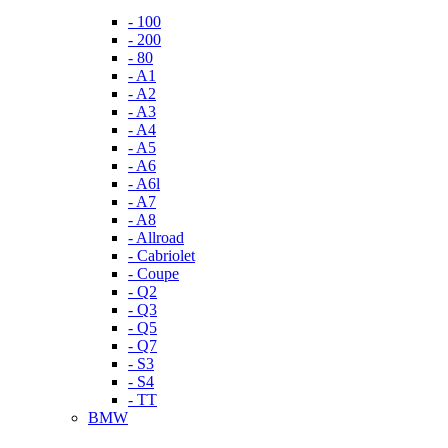
- 100
- 200
- 80
- A1
- A2
- A3
- A4
- A5
- A6
- A6l
- A7
- A8
- Allroad
- Cabriolet
- Coupe
- Q2
- Q3
- Q5
- Q7
- S3
- S4
- TT
BMW