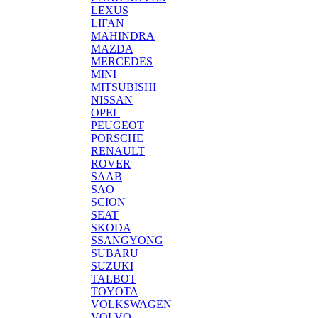
LEXUS
LIFAN
MAHINDRA
MAZDA
MERCEDES
MINI
MITSUBISHI
NISSAN
OPEL
PEUGEOT
PORSCHE
RENAULT
ROVER
SAAB
SAO
SCION
SEAT
SKODA
SSANGYONG
SUBARU
SUZUKI
TALBOT
TOYOTA
VOLKSWAGEN
VOLVO